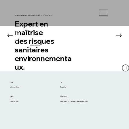
AGIR POUR DES ENVIRONNEMENTS PLUS SAINS
Expert en
maîtrise
des risques
NOS SERVICES
sanitaires
environnementa
ux.
20K
10
Interventions
Experts
98%
Nationale
Satisfaction
Intervention France entière DROM COM