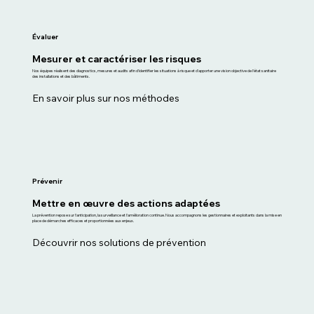
Évaluer
Mesurer et caractériser les risques
Nos équipes réalisent des diagnostics, mesures et audits afin d'identifier les situations à risque et d'apporter une vision objective de l'état sanitaire
des installations et des bâtiments.
En savoir plus sur nos méthodes
Prévenir
Mettre en œuvre des actions adaptées
La prévention repose sur l'anticipation, la surveillance et l'amélioration continue. Nous accompagnons les gestionnaires et exploitants dans la mise en
place de démarches efficaces et proportionnées aux enjeux.
Découvrir nos solutions de prévention