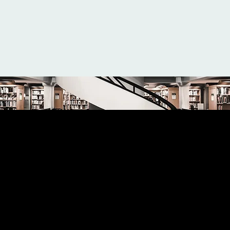
Notre engagement
Contribuer à des environnements plus sûrs et plus sains
Face aux enjeux croissants de santé
environnementale, notre ambition est
d'apporter aux décideurs, gestionnaires et
professionnels les connaissances et les outils
nécessaires pour protéger durablement les
occupants des bâtiments et les usagers des