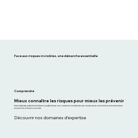
Face aux risques invisibles, une démarche essentielle
Comprendre
Mieux connaître les risques pour mieux les prévenir
Radon, légionelle, qualité de l'air intérieur ou qualité de l'eau : nous contribuons à l'amélioration des connaissances sur les facteurs environnementaux
pouvant avoir un impact sur la santé.
Découvrir nos domaines d'expertise